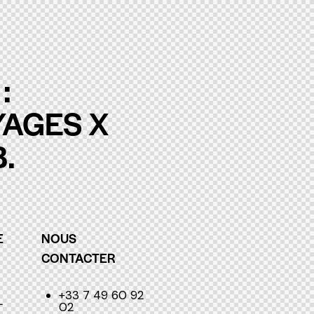
:
YAGES X
.
E
NOUS
CONTACTER
+33 7 49 60 92
L
02