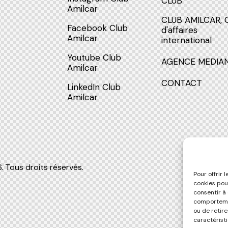
CLUB
Amilcar
CLUB AMILCAR, 
Facebook Club
d'affaires
Amilcar
international
Youtube Club
AGENCE MEDIA
Amilcar
CONTACT
LinkedIn Club
Amilcar
 Tous droits réservés.
Pour offrir 
cookies pou
consentir à
comportemen
ou de retir
caractéristi