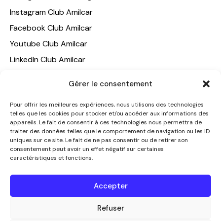
Instagram Club Amilcar
Facebook Club Amilcar
Youtube Club Amilcar
LinkedIn Club Amilcar
Gérer le consentement
NOTRE GROUPE
ACCUEIL
Pour offrir les meilleures expériences, nous utilisons des technologies
telles que les cookies pour stocker et/ou accéder aux informations des
AMILCAR TRAVEL CLUB
appareils. Le fait de consentir à ces technologies nous permettra de
CLUB AMILCAR, Club d'affaires international
traiter des données telles que le comportement de navigation ou les ID
uniques sur ce site. Le fait de ne pas consentir ou de retirer son
AGENCE MEDIANE
consentement peut avoir un effet négatif sur certaines
caractéristiques et fonctions.
CONTACT
NOUS CONTACTER
Accepter
+33 7 49 60 92 02
Refuser
info@clubamilcar.fr