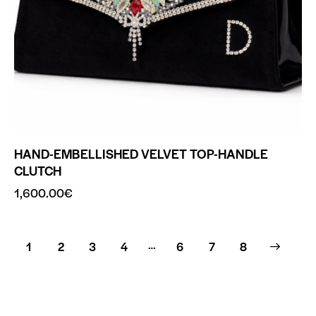
HAND-EMBELLISHED VELVET TOP-HANDLE
CLUTCH
1,600.00
€
…
1
2
3
4
6
→
7
8