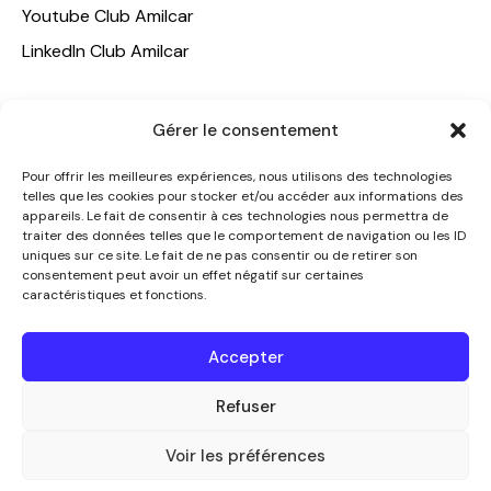
Youtube Club Amilcar
LinkedIn Club Amilcar
NOTRE GROUPE
Gérer le consentement
ACCUEIL
Pour offrir les meilleures expériences, nous utilisons des technologies
AMILCAR TRAVEL CLUB
telles que les cookies pour stocker et/ou accéder aux informations des
appareils. Le fait de consentir à ces technologies nous permettra de
CLUB AMILCAR, Club d'affaires international
traiter des données telles que le comportement de navigation ou les ID
AGENCE MEDIANE
uniques sur ce site. Le fait de ne pas consentir ou de retirer son
consentement peut avoir un effet négatif sur certaines
CONTACT
caractéristiques et fonctions.
NOUS CONTACTER
Accepter
+33 7 49 60 92 02
info@clubamilcar.fr
Refuser
Voir les préférences
CLUB AMILCAR by AMILCAR MAGAZINE GROUP
© 2013-