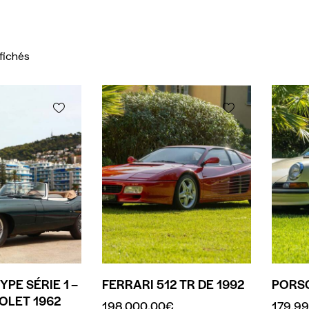
ffichés
YPE SÉRIE 1 –
FERRARI 512 TR DE 1992
PORSC
IOLET 1962
198,000.00
€
179,9