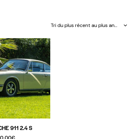
HE 911 2.4 S
90.00
€