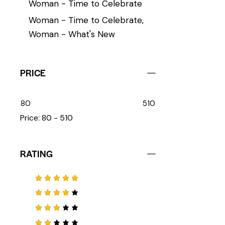
Woman - Time to Celebrate
Woman - Time to Celebrate,
Woman - What's New
PRICE
80
510
Price:
80 - 510
RATING
Note
5
sur 5
Note
4
sur 5
Note