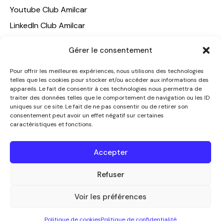
Youtube Club Amilcar
LinkedIn Club Amilcar
NOTRE GROUPE
Gérer le consentement
ACCUEIL
Pour offrir les meilleures expériences, nous utilisons des technologies
telles que les cookies pour stocker et/ou accéder aux informations des
AMILCAR TRAVEL CLUB
appareils. Le fait de consentir à ces technologies nous permettra de
CLUB AMILCAR, Club d'affaires international
traiter des données telles que le comportement de navigation ou les ID
uniques sur ce site. Le fait de ne pas consentir ou de retirer son
AGENCE MEDIANE
consentement peut avoir un effet négatif sur certaines
caractéristiques et fonctions.
CONTACT
NOUS CONTACTER
Accepter
+33 7 49 60 92 02
info@clubamilcar.fr
Refuser
Voir les préférences
CLUB AMILCAR by AMILCAR MAGAZINE GROUP
© 2013-
Politique de cookies
Politique de confidentialité