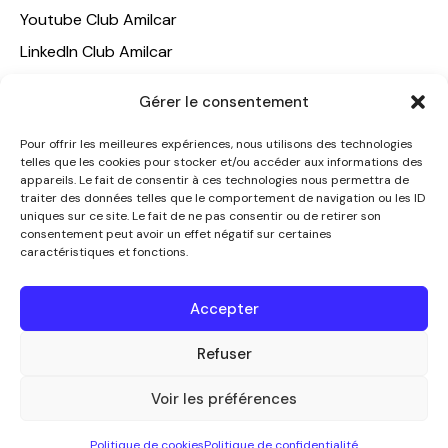
Youtube Club Amilcar
LinkedIn Club Amilcar
NOTRE GROUPE
Gérer le consentement
ACCUEIL
Pour offrir les meilleures expériences, nous utilisons des technologies
telles que les cookies pour stocker et/ou accéder aux informations des
AMILCAR TRAVEL CLUB
appareils. Le fait de consentir à ces technologies nous permettra de
CLUB AMILCAR, Club d'affaires international
traiter des données telles que le comportement de navigation ou les ID
uniques sur ce site. Le fait de ne pas consentir ou de retirer son
AGENCE MEDIANE
consentement peut avoir un effet négatif sur certaines
caractéristiques et fonctions.
CONTACT
NOUS CONTACTER
Accepter
+33 7 49 60 92 02
info@clubamilcar.fr
Refuser
Voir les préférences
CLUB AMILCAR by AMILCAR MAGAZINE GROUP
© 2013-
Politique de cookies
Politique de confidentialité