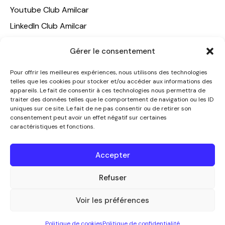
Youtube Club Amilcar
LinkedIn Club Amilcar
NOTRE GROUPE
Gérer le consentement
ACCUEIL
Pour offrir les meilleures expériences, nous utilisons des technologies
telles que les cookies pour stocker et/ou accéder aux informations des
AMILCAR TRAVEL CLUB
appareils. Le fait de consentir à ces technologies nous permettra de
CLUB AMILCAR, Club d'affaires international
traiter des données telles que le comportement de navigation ou les ID
uniques sur ce site. Le fait de ne pas consentir ou de retirer son
AGENCE MEDIANE
consentement peut avoir un effet négatif sur certaines
caractéristiques et fonctions.
CONTACT
NOUS CONTACTER
Accepter
+33 7 49 60 92 02
info@clubamilcar.fr
Refuser
Voir les préférences
CLUB AMILCAR by AMILCAR MAGAZINE GROUP
© 2013-
Politique de cookies
Politique de confidentialité