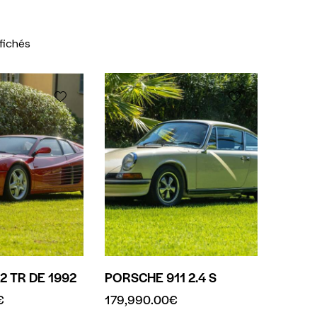
ffichés
2 TR DE 1992
PORSCHE 911 2.4 S
€
179,990.00
€