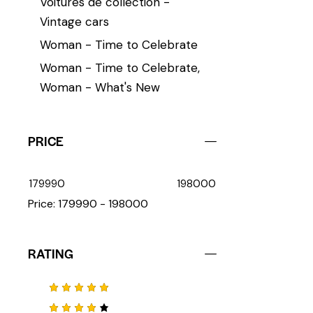
Voitures de collection -
Vintage cars
Woman - Time to Celebrate
Woman - Time to Celebrate,
Woman - What's New
PRICE
179990
198000
Price:
179990 - 198000
RATING
Note
5
sur 5