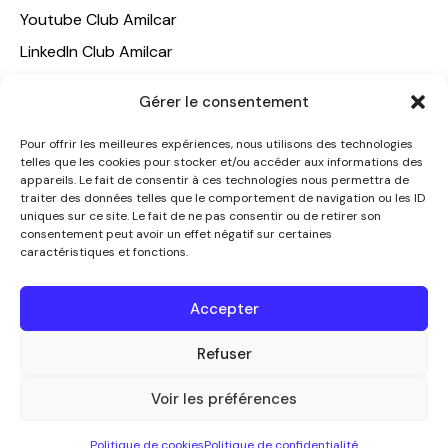
Youtube Club Amilcar
LinkedIn Club Amilcar
NOTRE GROUPE
Gérer le consentement
ACCUEIL
Pour offrir les meilleures expériences, nous utilisons des technologies
telles que les cookies pour stocker et/ou accéder aux informations des
AMILCAR TRAVEL CLUB
appareils. Le fait de consentir à ces technologies nous permettra de
CLUB AMILCAR, Club d'affaires international
traiter des données telles que le comportement de navigation ou les ID
uniques sur ce site. Le fait de ne pas consentir ou de retirer son
AGENCE MEDIANE
consentement peut avoir un effet négatif sur certaines
caractéristiques et fonctions.
CONTACT
NOUS CONTACTER
Accepter
+33 7 49 60 92 02
info@clubamilcar.fr
Refuser
Voir les préférences
CLUB AMILCAR by AMILCAR MAGAZINE GROUP
© 2013-
Politique de cookies
Politique de confidentialité