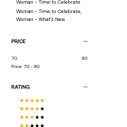
Woman - Time to Celebrate
Woman - Time to Celebrate,
Woman - What's New
PRICE
70
80
Price:
70 - 80
RATING
Note
5
sur 5
Note
4
sur 5
Note