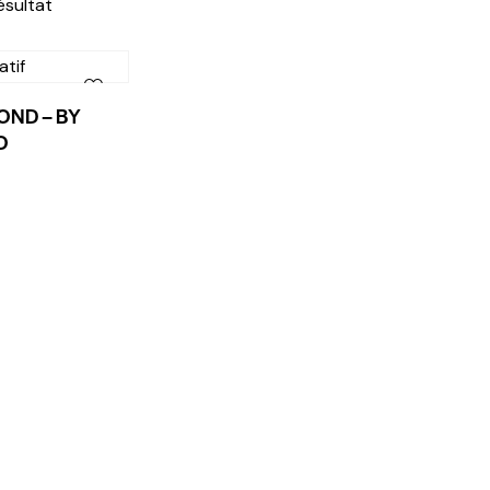
résultat
OND – BY
O