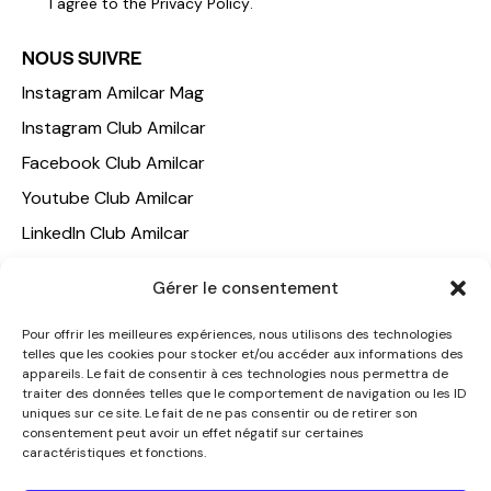
I agree to the
Privacy Policy
.
NOUS SUIVRE
Instagram Amilcar Mag
Instagram Club Amilcar
Facebook Club Amilcar
Youtube Club Amilcar
LinkedIn Club Amilcar
NOTRE GROUPE
Gérer le consentement
ACCUEIL
Pour offrir les meilleures expériences, nous utilisons des technologies
telles que les cookies pour stocker et/ou accéder aux informations des
AMILCAR TRAVEL CLUB
appareils. Le fait de consentir à ces technologies nous permettra de
CLUB AMILCAR, Club d'affaires international
traiter des données telles que le comportement de navigation ou les ID
uniques sur ce site. Le fait de ne pas consentir ou de retirer son
AGENCE MEDIANE
consentement peut avoir un effet négatif sur certaines
caractéristiques et fonctions.
CONTACT