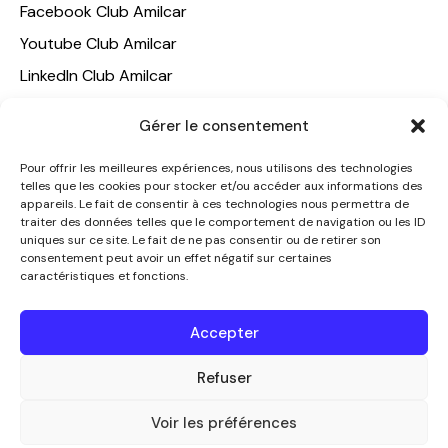
Facebook Club Amilcar
Youtube Club Amilcar
LinkedIn Club Amilcar
NOTRE GROUPE
Gérer le consentement
ACCUEIL
Pour offrir les meilleures expériences, nous utilisons des technologies
telles que les cookies pour stocker et/ou accéder aux informations des
AMILCAR TRAVEL CLUB
appareils. Le fait de consentir à ces technologies nous permettra de
CLUB AMILCAR, Club d'affaires international
traiter des données telles que le comportement de navigation ou les ID
uniques sur ce site. Le fait de ne pas consentir ou de retirer son
AGENCE MEDIANE
consentement peut avoir un effet négatif sur certaines
caractéristiques et fonctions.
CONTACT
NOUS CONTACTER
Accepter
+33 7 49 60 92 02
info@clubamilcar.fr
Refuser
Voir les préférences