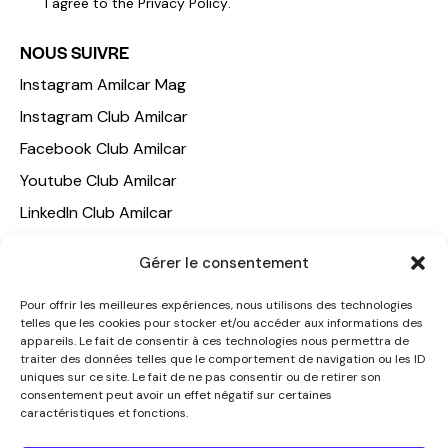
I agree to the
Privacy Policy
.
NOUS SUIVRE
Instagram Amilcar Mag
Instagram Club Amilcar
Facebook Club Amilcar
Youtube Club Amilcar
LinkedIn Club Amilcar
NOTRE GROUPE
Gérer le consentement
ACCUEIL
Pour offrir les meilleures expériences, nous utilisons des technologies
telles que les cookies pour stocker et/ou accéder aux informations des
AMILCAR TRAVEL CLUB
appareils. Le fait de consentir à ces technologies nous permettra de
CLUB AMILCAR, Club d'affaires international
traiter des données telles que le comportement de navigation ou les ID
uniques sur ce site. Le fait de ne pas consentir ou de retirer son
AGENCE MEDIANE
consentement peut avoir un effet négatif sur certaines
caractéristiques et fonctions.
CONTACT