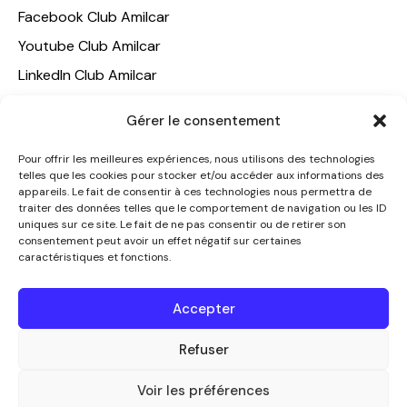
Facebook Club Amilcar
Youtube Club Amilcar
LinkedIn Club Amilcar
NOTRE GROUPE
Gérer le consentement
ACCUEIL
Pour offrir les meilleures expériences, nous utilisons des technologies
telles que les cookies pour stocker et/ou accéder aux informations des
AMILCAR TRAVEL CLUB
appareils. Le fait de consentir à ces technologies nous permettra de
CLUB AMILCAR, Club d'affaires international
traiter des données telles que le comportement de navigation ou les ID
uniques sur ce site. Le fait de ne pas consentir ou de retirer son
AGENCE MEDIANE
consentement peut avoir un effet négatif sur certaines
caractéristiques et fonctions.
CONTACT
NOUS CONTACTER
Accepter
+33 7 49 60 92 02
info@clubamilcar.fr
Refuser
Voir les préférences