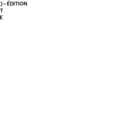
) – ÉDITION
ET
E