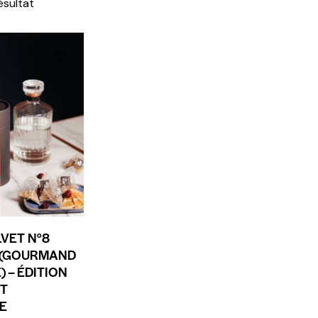
résultat
VET N°8
 (GOURMAND
) – ÉDITION
ET
E