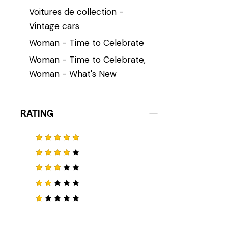
Voitures de collection -
Vintage cars
Woman - Time to Celebrate
Woman - Time to Celebrate,
Woman - What's New
RATING
Note
5
sur 5
Note
4
sur 5
Note
3
sur
Not
5
e
2
su
N
r 5
o
t