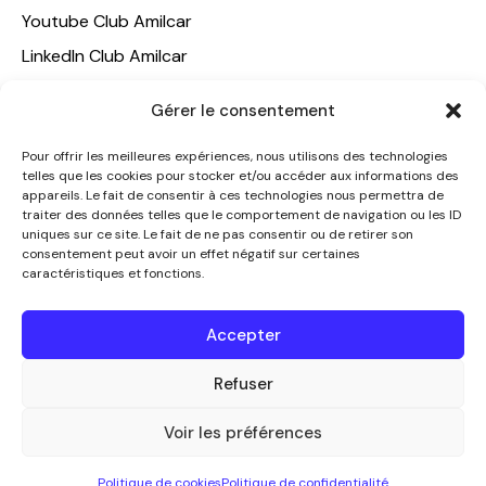
Youtube Club Amilcar
LinkedIn Club Amilcar
NOTRE GROUPE
Gérer le consentement
ACCUEIL
Pour offrir les meilleures expériences, nous utilisons des technologies
telles que les cookies pour stocker et/ou accéder aux informations des
AMILCAR TRAVEL CLUB
appareils. Le fait de consentir à ces technologies nous permettra de
CLUB AMILCAR, Club d'affaires international
traiter des données telles que le comportement de navigation ou les ID
uniques sur ce site. Le fait de ne pas consentir ou de retirer son
AGENCE MEDIANE
consentement peut avoir un effet négatif sur certaines
caractéristiques et fonctions.
CONTACT
NOUS CONTACTER
Accepter
+33 7 49 60 92 02
info@clubamilcar.fr
Refuser
Voir les préférences
CLUB AMILCAR by AMILCAR MAGAZINE GROUP
© 2013-
Politique de cookies
Politique de confidentialité