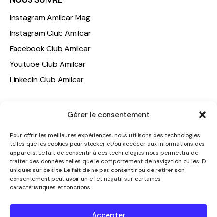
Instagram Amilcar Mag
Instagram Club Amilcar
Facebook Club Amilcar
Youtube Club Amilcar
LinkedIn Club Amilcar
NOTRE GROUPE
Gérer le consentement
ACCUEIL
Pour offrir les meilleures expériences, nous utilisons des technologies
AMILCAR TRAVEL CLUB
telles que les cookies pour stocker et/ou accéder aux informations des
appareils. Le fait de consentir à ces technologies nous permettra de
CLUB AMILCAR, Club d'affaires international
traiter des données telles que le comportement de navigation ou les ID
AGENCE MEDIANE
uniques sur ce site. Le fait de ne pas consentir ou de retirer son
consentement peut avoir un effet négatif sur certaines
CONTACT
caractéristiques et fonctions.
NOUS CONTACTER
Accepter