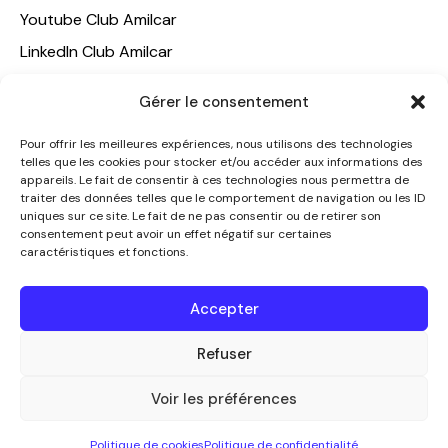
Youtube Club Amilcar
LinkedIn Club Amilcar
NOTRE GROUPE
Gérer le consentement
ACCUEIL
Pour offrir les meilleures expériences, nous utilisons des technologies
telles que les cookies pour stocker et/ou accéder aux informations des
AMILCAR TRAVEL CLUB
appareils. Le fait de consentir à ces technologies nous permettra de
CLUB AMILCAR, Club d'affaires international
traiter des données telles que le comportement de navigation ou les ID
uniques sur ce site. Le fait de ne pas consentir ou de retirer son
AGENCE MEDIANE
consentement peut avoir un effet négatif sur certaines
caractéristiques et fonctions.
CONTACT
NOUS CONTACTER
Accepter
+33 7 49 60 92 02
info@clubamilcar.fr
Refuser
Voir les préférences
CLUB AMILCAR by AMILCAR MAGAZINE GROUP
© 2013-
Politique de cookies
Politique de confidentialité