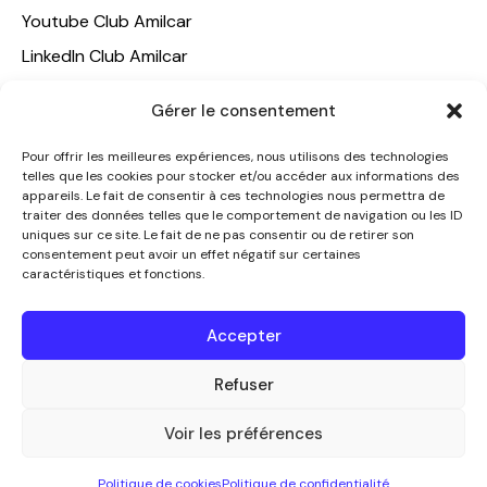
Youtube Club Amilcar
LinkedIn Club Amilcar
NOTRE GROUPE
Gérer le consentement
ACCUEIL
Pour offrir les meilleures expériences, nous utilisons des technologies
telles que les cookies pour stocker et/ou accéder aux informations des
AMILCAR TRAVEL CLUB
appareils. Le fait de consentir à ces technologies nous permettra de
CLUB AMILCAR, Club d'affaires international
traiter des données telles que le comportement de navigation ou les ID
uniques sur ce site. Le fait de ne pas consentir ou de retirer son
AGENCE MEDIANE
consentement peut avoir un effet négatif sur certaines
caractéristiques et fonctions.
CONTACT
NOUS CONTACTER
Accepter
+33 7 49 60 92 02
info@clubamilcar.fr
Refuser
Voir les préférences
CLUB AMILCAR by AMILCAR MAGAZINE GROUP
© 2013-
Politique de cookies
Politique de confidentialité