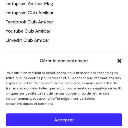
Instagram Amilcar Mag
Instagram Club Amilcar
Facebook Club Amilcar
Youtube Club Amilcar
LinkedIn Club Amilcar
NOTRE GROUPE
Gérer le consentement
ACCUEIL
Pour offrir les meilleures expériences, nous utilisons des technologies
AMILCAR TRAVEL CLUB
telles que les cookies pour stocker et/ou accéder aux informations des
appareils. Le fait de consentir à ces technologies nous permettra de
CLUB AMILCAR, Club d'affaires international
traiter des données telles que le comportement de navigation ou les ID
AGENCE MEDIANE
uniques sur ce site. Le fait de ne pas consentir ou de retirer son
consentement peut avoir un effet négatif sur certaines
CONTACT
caractéristiques et fonctions.
NOUS CONTACTER
Accepter
+33 7 49 60 92 02