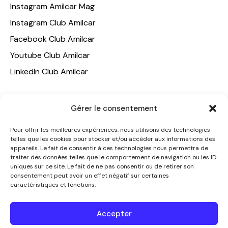
Instagram Amilcar Mag
Instagram Club Amilcar
Facebook Club Amilcar
Youtube Club Amilcar
LinkedIn Club Amilcar
NOTRE GROUPE
Gérer le consentement
ACCUEIL
Pour offrir les meilleures expériences, nous utilisons des technologies
AMILCAR TRAVEL CLUB
telles que les cookies pour stocker et/ou accéder aux informations des
appareils. Le fait de consentir à ces technologies nous permettra de
CLUB AMILCAR, Club d'affaires international
traiter des données telles que le comportement de navigation ou les ID
AGENCE MEDIANE
uniques sur ce site. Le fait de ne pas consentir ou de retirer son
consentement peut avoir un effet négatif sur certaines
CONTACT
caractéristiques et fonctions.
NOUS CONTACTER
Accepter
+33 7 49 60 92 02