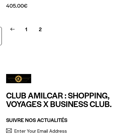
405.00
€
1
2
CLUB AMILCAR : SHOPPING,
VOYAGES X BUSINESS CLUB.
SUIVRE NOS ACTUALITÉS
S'INCR