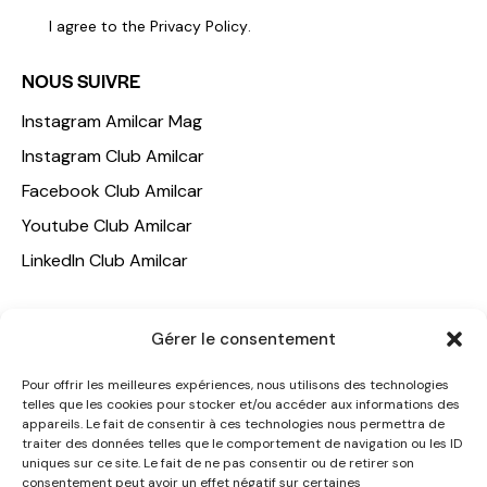
I agree to the
Privacy Policy
.
NOUS SUIVRE
Instagram Amilcar Mag
Instagram Club Amilcar
Facebook Club Amilcar
Youtube Club Amilcar
LinkedIn Club Amilcar
NOTRE GROUPE
Gérer le consentement
ACCUEIL
Pour offrir les meilleures expériences, nous utilisons des technologies
AMILCAR TRAVEL CLUB
telles que les cookies pour stocker et/ou accéder aux informations des
appareils. Le fait de consentir à ces technologies nous permettra de
CLUB AMILCAR, Club d'affaires international
traiter des données telles que le comportement de navigation ou les ID
AGENCE MEDIANE
uniques sur ce site. Le fait de ne pas consentir ou de retirer son
consentement peut avoir un effet négatif sur certaines