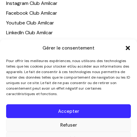
Instagram Club Amilcar
Facebook Club Amilcar
Youtube Club Amilcar
LinkedIn Club Amilcar
NOTRE GROUPE
Gérer le consentement
ACCUEIL
Pour offrir les meilleures expériences, nous utilisons des technologies
telles que les cookies pour stocker et/ou accéder aux informations des
AMILCAR TRAVEL CLUB
appareils. Le fait de consentir à ces technologies nous permettra de
CLUB AMILCAR, Club d'affaires international
traiter des données telles que le comportement de navigation ou les ID
uniques sur ce site. Le fait de ne pas consentir ou de retirer son
AGENCE MEDIANE
consentement peut avoir un effet négatif sur certaines
caractéristiques et fonctions.
CONTACT
NOUS CONTACTER
Accepter
+33 7 49 60 92 02
info@clubamilcar.fr
Refuser