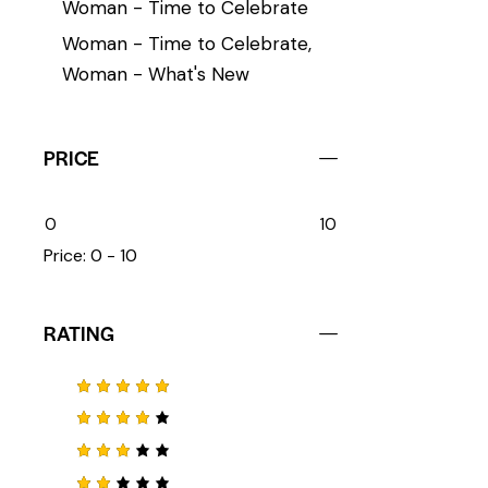
Woman - Time to Celebrate
Woman - Time to Celebrate,
Woman - What's New
PRICE
0
10
Price:
0 - 10
RATING
Note
5
sur 5
Note
4
sur 5
Note