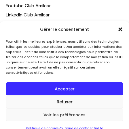
Youtube Club Amilcar
LinkedIn Club Amilcar
NOTRE GROUPE
Gérer le consentement
ACCUEIL
Pour offrir les meilleures expériences, nous utilisons des technologies
telles que les cookies pour stocker et/ou accéder aux informations des
AMILCAR TRAVEL CLUB
appareils. Le fait de consentir à ces technologies nous permettra de
CLUB AMILCAR, Club d'affaires international
traiter des données telles que le comportement de navigation ou les ID
uniques sur ce site. Le fait de ne pas consentir ou de retirer son
AGENCE MEDIANE
consentement peut avoir un effet négatif sur certaines
caractéristiques et fonctions.
CONTACT
NOUS CONTACTER
Accepter
+33 7 49 60 92 02
info@clubamilcar.fr
Refuser
Voir les préférences
CLUB AMILCAR by AMILCAR MAGAZINE GROUP
© 2013-
Politique de cookies
Politique de confidentialité