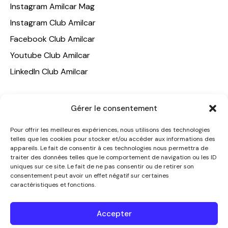
Instagram Amilcar Mag
Instagram Club Amilcar
Facebook Club Amilcar
Youtube Club Amilcar
LinkedIn Club Amilcar
NOTRE GROUPE
Gérer le consentement
ACCUEIL
Pour offrir les meilleures expériences, nous utilisons des technologies
AMILCAR TRAVEL CLUB
telles que les cookies pour stocker et/ou accéder aux informations des
appareils. Le fait de consentir à ces technologies nous permettra de
CLUB AMILCAR, Club d'affaires international
traiter des données telles que le comportement de navigation ou les ID
AGENCE MEDIANE
uniques sur ce site. Le fait de ne pas consentir ou de retirer son
consentement peut avoir un effet négatif sur certaines
CONTACT
caractéristiques et fonctions.
NOUS CONTACTER
Accepter
+33 7 49 60 92 02