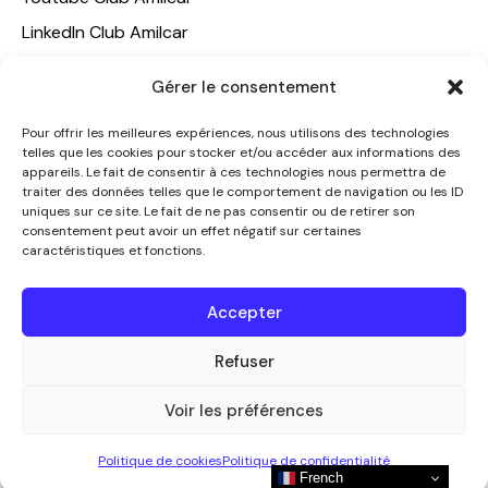
LinkedIn Club Amilcar
NOTRE GROUPE
Gérer le consentement
ACCUEIL
Pour offrir les meilleures expériences, nous utilisons des technologies
telles que les cookies pour stocker et/ou accéder aux informations des
AMILCAR TRAVEL CLUB
appareils. Le fait de consentir à ces technologies nous permettra de
CLUB AMILCAR, Club d'affaires international
traiter des données telles que le comportement de navigation ou les ID
uniques sur ce site. Le fait de ne pas consentir ou de retirer son
AGENCE MEDIANE
consentement peut avoir un effet négatif sur certaines
caractéristiques et fonctions.
CONTACT
NOUS CONTACTER
Accepter
+33 7 49 60 92 02
info@clubamilcar.fr
Refuser
Voir les préférences
CLUB AMILCAR by AMILCAR MAGAZINE GROUP
© 2013-
Politique de cookies
Politique de confidentialité
2026. Tous droits réservés.
French