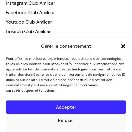
Instagram Club Amilcar
Facebook Club Amilcar
Youtube Club Amilcar
LinkedIn Club Amilcar
NOTRE GROUPE
Gérer le consentement
ACCUEIL
Pour offrir les meilleures expériences, nous utilisons des technologies
telles que les cookies pour stocker et/ou accéder aux informations des
AMILCAR TRAVEL CLUB
appareils. Le fait de consentir à ces technologies nous permettra de
CLUB AMILCAR, Club d'affaires international
traiter des données telles que le comportement de navigation ou les ID
uniques sur ce site. Le fait de ne pas consentir ou de retirer son
AGENCE MEDIANE
consentement peut avoir un effet négatif sur certaines
caractéristiques et fonctions.
CONTACT
NOUS CONTACTER
Accepter
+33 7 49 60 92 02
info@clubamilcar.fr
Refuser