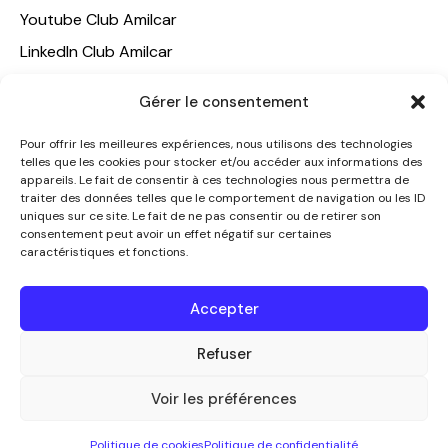
Youtube Club Amilcar
LinkedIn Club Amilcar
NOTRE GROUPE
Gérer le consentement
ACCUEIL
Pour offrir les meilleures expériences, nous utilisons des technologies
telles que les cookies pour stocker et/ou accéder aux informations des
AMILCAR TRAVEL CLUB
appareils. Le fait de consentir à ces technologies nous permettra de
CLUB AMILCAR, Club d'affaires international
traiter des données telles que le comportement de navigation ou les ID
uniques sur ce site. Le fait de ne pas consentir ou de retirer son
AGENCE MEDIANE
consentement peut avoir un effet négatif sur certaines
caractéristiques et fonctions.
CONTACT
NOUS CONTACTER
Accepter
+33 7 49 60 92 02
info@clubamilcar.fr
Refuser
Voir les préférences
CLUB AMILCAR by AMILCAR MAGAZINE GROUP
© 2013-
Politique de cookies
Politique de confidentialité