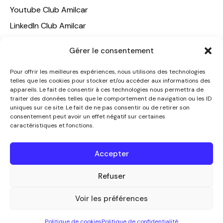
Youtube Club Amilcar
LinkedIn Club Amilcar
NOTRE GROUPE
Gérer le consentement
ACCUEIL
Pour offrir les meilleures expériences, nous utilisons des technologies
telles que les cookies pour stocker et/ou accéder aux informations des
AMILCAR TRAVEL CLUB
appareils. Le fait de consentir à ces technologies nous permettra de
CLUB AMILCAR, Club d'affaires international
traiter des données telles que le comportement de navigation ou les ID
uniques sur ce site. Le fait de ne pas consentir ou de retirer son
AGENCE MEDIANE
consentement peut avoir un effet négatif sur certaines
caractéristiques et fonctions.
CONTACT
NOUS CONTACTER
Accepter
+33 7 49 60 92 02
info@clubamilcar.fr
Refuser
Voir les préférences
CLUB AMILCAR by AMILCAR MAGAZINE GROUP
© 2013-
Politique de cookies
Politique de confidentialité