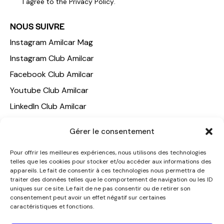
I agree to the
Privacy Policy
.
NOUS SUIVRE
Instagram Amilcar Mag
Instagram Club Amilcar
Facebook Club Amilcar
Youtube Club Amilcar
LinkedIn Club Amilcar
NOTRE GROUPE
Gérer le consentement
ACCUEIL
Pour offrir les meilleures expériences, nous utilisons des technologies
telles que les cookies pour stocker et/ou accéder aux informations des
AMILCAR TRAVEL CLUB
appareils. Le fait de consentir à ces technologies nous permettra de
CLUB AMILCAR, Club d'affaires international
traiter des données telles que le comportement de navigation ou les ID
uniques sur ce site. Le fait de ne pas consentir ou de retirer son
AGENCE MEDIANE
consentement peut avoir un effet négatif sur certaines
caractéristiques et fonctions.
CONTACT