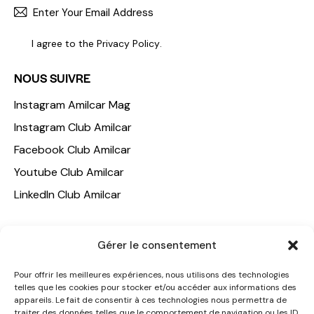
S'INCR
I agree to the
Privacy Policy
.
NOUS SUIVRE
Instagram Amilcar Mag
Instagram Club Amilcar
Facebook Club Amilcar
Youtube Club Amilcar
LinkedIn Club Amilcar
NOTRE GROUPE
Gérer le consentement
ACCUEIL
Pour offrir les meilleures expériences, nous utilisons des technologies
AMILCAR TRAVEL CLUB
telles que les cookies pour stocker et/ou accéder aux informations des
appareils. Le fait de consentir à ces technologies nous permettra de
CLUB AMILCAR, Club d'affaires international
traiter des données telles que le comportement de navigation ou les ID