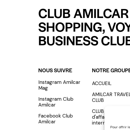
CLUB AMILCAR 
SHOPPING, VO
BUSINESS CLUB
NOUS SUIVRE
NOTRE GROUP
Instagram Amilcar
ACCUEIL
S'INCRIRE - SUBSCRIBE
Mag
AMILCAR TRAVE
Instagram Club
CLUB
Amilcar
CLUB AMILCAR, 
Facebook Club
d'affaires
Amilcar
international
Pour offrir 