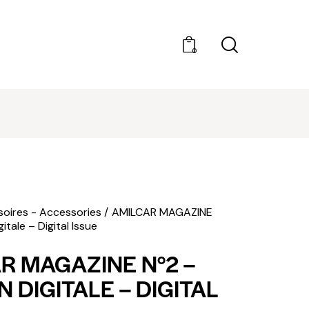
0
DÉCOUVRIR AMILCAR MAGAZINE GROUP - 35
MAGAZINES. ACHAT À L'UNITÉ OU ABONNEMEN
oires - Accessories
AMILCAR MAGAZINE
itale – Digital Issue
R MAGAZINE N°2 –
 DIGITALE – DIGITAL