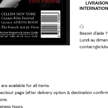
LIVRAISO
INTERNATIO
Besoin d'aide 
Lundi au diman
contact@cluba
re available for all items.
eckout page (after delivery option & destination confirm
ions.
siness hours.