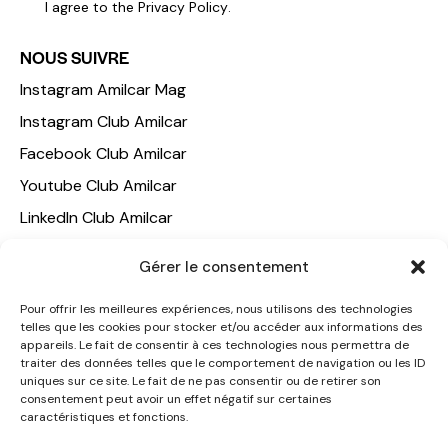
I agree to the
Privacy Policy
.
NOUS SUIVRE
Instagram Amilcar Mag
Instagram Club Amilcar
Facebook Club Amilcar
Youtube Club Amilcar
LinkedIn Club Amilcar
Gérer le consentement
NOTRE GROUPE
ACCUEIL
Pour offrir les meilleures expériences, nous utilisons des technologies
telles que les cookies pour stocker et/ou accéder aux informations des
AMILCAR TRAVEL CLUB
appareils. Le fait de consentir à ces technologies nous permettra de
CLUB AMILCAR, Club d'affaires international
traiter des données telles que le comportement de navigation ou les ID
uniques sur ce site. Le fait de ne pas consentir ou de retirer son
AGENCE MEDIANE
consentement peut avoir un effet négatif sur certaines
caractéristiques et fonctions.
CONTACT