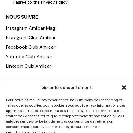
I agree to the
Privacy Policy
.
NOUS SUIVRE
Instagram Amilcar Mag
Instagram Club Amilcar
Facebook Club Amilcar
Youtube Club Amilcar
LinkedIn Club Amilcar
NOTRE GROUPE
Gérer le consentement
ACCUEIL
Pour offrir les meilleures expériences, nous utilisons des technologies
AMILCAR TRAVEL CLUB
telles que les cookies pour stocker et/ou accéder aux informations des
appareils. Le fait de consentir à ces technologies nous permettra de
CLUB AMILCAR, Club d'affaires international
traiter des données telles que le comportement de navigation ou les ID
AGENCE MEDIANE
uniques sur ce site. Le fait de ne pas consentir ou de retirer son
consentement peut avoir un effet négatif sur certaines
CONTACT
caractéristiques et fonctions.