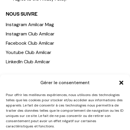
NOUS SUIVRE
Instagram Amilcar Mag
Instagram Club Amilcar
Facebook Club Amilcar
Youtube Club Amilcar
LinkedIn Club Amilcar
NOTRE GROUPE
Gérer le consentement
ACCUEIL
Pour offrir les meilleures expériences, nous utilisons des technologies
AMILCAR TRAVEL CLUB
telles que les cookies pour stocker et/ou accéder aux informations des
appareils. Le fait de consentir à ces technologies nous permettra de
CLUB AMILCAR, Club d'affaires international
traiter des données telles que le comportement de navigation ou les ID
AGENCE MEDIANE
uniques sur ce site. Le fait de ne pas consentir ou de retirer son
consentement peut avoir un effet négatif sur certaines
CONTACT
caractéristiques et fonctions.