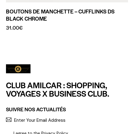
BOUTONS DE MANCHETTE – CUFFLINKS DS
BLACK CHROME
31.00
€
CLUB AMILCAR : SHOPPING,
VOYAGES X BUSINESS CLUB.
SUIVRE NOS ACTUALITÉS
S'INCR
I agree to the
Privacy Policy
.