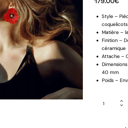
179.00
€
Style – Pièc
coquelicots
Matière – l
Finition – 
céramique
Attache – C
Dimensions
40 mm
Poids – Env