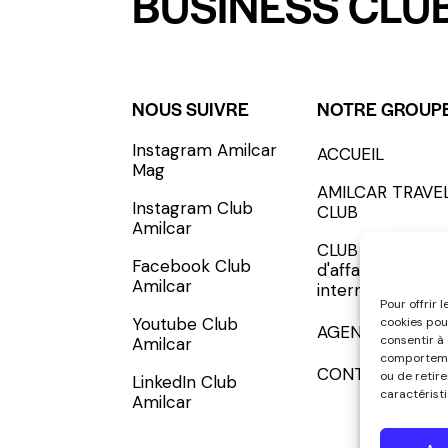
BUSINESS CLUB
NOUS SUIVRE
NOTRE GROUP
Instagram Amilcar
ACCUEIL
S'INCRIRE - SUBSCRIBE
Mag
AMILCAR TRAVE
Instagram Club
CLUB
Amilcar
CLUB AMILCAR, 
Facebook Club
d'affaires
Amilcar
international
Pour offrir 
Youtube Club
cookies pou
AGENCE MEDIA
consentir à
Amilcar
comportemen
CONTACT
ou de retir
LinkedIn Club
caractéristi
Amilcar