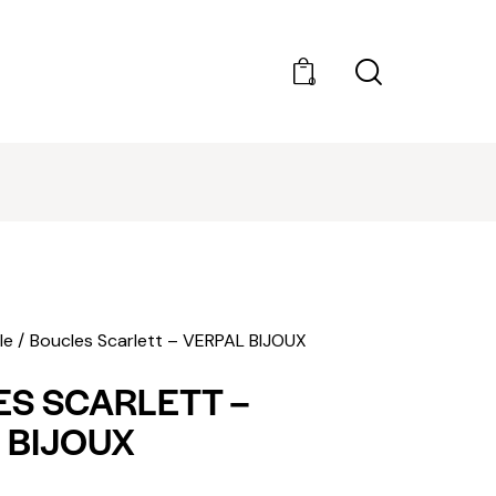
0
DÉCOUVRIR AMILCAR MAGAZINE GROUP - 35
MAGAZINES. ACHAT À L'UNITÉ OU ABONNEMEN
le
Boucles Scarlett – VERPAL BIJOUX
S SCARLETT –
 BIJOUX