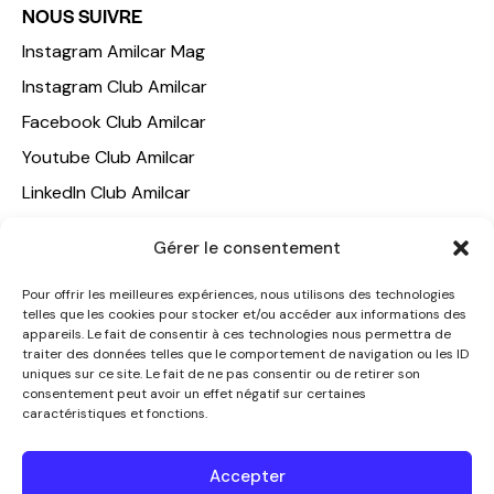
NOUS SUIVRE
Instagram Amilcar Mag
Instagram Club Amilcar
Facebook Club Amilcar
Youtube Club Amilcar
LinkedIn Club Amilcar
NOTRE GROUPE
Gérer le consentement
ACCUEIL
Pour offrir les meilleures expériences, nous utilisons des technologies
telles que les cookies pour stocker et/ou accéder aux informations des
AMILCAR TRAVEL CLUB
appareils. Le fait de consentir à ces technologies nous permettra de
CLUB AMILCAR, Club d'affaires international
traiter des données telles que le comportement de navigation ou les ID
uniques sur ce site. Le fait de ne pas consentir ou de retirer son
AGENCE MEDIANE
consentement peut avoir un effet négatif sur certaines
caractéristiques et fonctions.
CONTACT
NOUS CONTACTER
Accepter