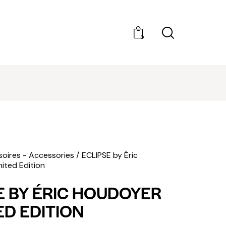
0
DÉCOUVRIR AMILCAR MAGAZINE GROUP - 35
MAGAZINES. ACHAT À L'UNITÉ OU ABONNEMEN
oires - Accessories
ECLIPSE by Éric
ited Edition
E BY ÉRIC HOUDOYER
ED EDITION