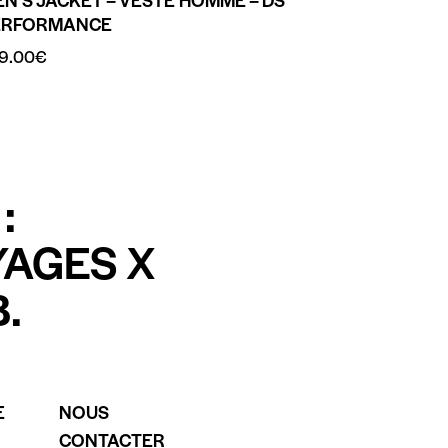
ERFORMANCE
9.00
€
:
YAGES X
.
E
NOUS
CONTACTER