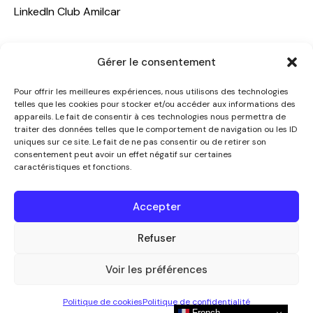
LinkedIn Club Amilcar
NOTRE GROUPE
Gérer le consentement
ACCUEIL
Pour offrir les meilleures expériences, nous utilisons des technologies
AMILCAR TRAVEL CLUB
telles que les cookies pour stocker et/ou accéder aux informations des
appareils. Le fait de consentir à ces technologies nous permettra de
CLUB AMILCAR, Club d'affaires international
traiter des données telles que le comportement de navigation ou les ID
AGENCE MEDIANE
uniques sur ce site. Le fait de ne pas consentir ou de retirer son
consentement peut avoir un effet négatif sur certaines
CONTACT
caractéristiques et fonctions.
NOUS CONTACTER
Accepter
+33 7 49 60 92 02
info@clubamilcar.fr
Refuser
Voir les préférences
CLUB AMILCAR by AMILCAR MAGAZINE GROUP
© 2013-
Politique de cookies
Politique de confidentialité
2026. Tous droits réservés.
French