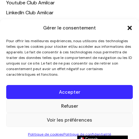
Youtube Club Amilcar
LinkedIn Club Amilcar
Gérer le consentement
NOTRE GROUPE
ACCUEIL
Pour offrir les meilleures expériences, nous utilisons des technologies
telles que les cookies pour stocker et/ou accéder aux informations des
AMILCAR TRAVEL CLUB
appareils. Le fait de consentir à ces technologies nous permettra de
CLUB AMILCAR, Club d'affaires international
traiter des données telles que le comportement de navigation ou les ID
uniques sur ce site. Le fait de ne pas consentir ou de retirer son
AGENCE MEDIANE
consentement peut avoir un effet négatif sur certaines
caractéristiques et fonctions.
CONTACT
NOUS CONTACTER
Accepter
+33 7 49 60 92 02
Refuser
info@clubamilcar.fr
Voir les préférences
CLUB AMILCAR by AMILCAR MAGAZINE GROUP
© 2013-
Politique de cookies
Politique de confidentialité
2026. Tous droits réservés.