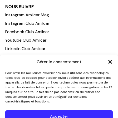
NOUS SUIVRE
Instagram Amilcar Mag
Instagram Club Amilcar
Facebook Club Amilcar
Youtube Club Amilcar
LinkedIn Club Amilcar
NOTRE GROUPE
Gérer le consentement
ACCUEIL
Pour offrir les meilleures expériences, nous utilisons des technologies
telles que les cookies pour stocker et/ou accéder aux informations des
AMILCAR TRAVEL CLUB
appareils. Le fait de consentir à ces technologies nous permettra de
CLUB AMILCAR, Club d'affaires international
traiter des données telles que le comportement de navigation ou les ID
uniques sur ce site. Le fait de ne pas consentir ou de retirer son
AGENCE MEDIANE
consentement peut avoir un effet négatif sur certaines
caractéristiques et fonctions.
CONTACT
NOUS CONTACTER
Accepter