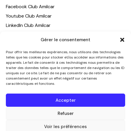
Facebook Club Amilcar
Youtube Club Amilcar
LinkedIn Club Amilcar
Gérer le consentement
NOTRE GROUPE
ACCUEIL
Pour offrir les meilleures expériences, nous utilisons des technologies
telles que les cookies pour stocker et/ou accéder aux informations des
AMILCAR TRAVEL CLUB
appareils. Le fait de consentir à ces technologies nous permettra de
CLUB AMILCAR, Club d'affaires international
traiter des données telles que le comportement de navigation ou les ID
uniques sur ce site. Le fait de ne pas consentir ou de retirer son
AGENCE MEDIANE
consentement peut avoir un effet négatif sur certaines
caractéristiques et fonctions.
CONTACT
NOUS CONTACTER
Accepter
+33 7 49 60 92 02
Refuser
info@clubamilcar.fr
Voir les préférences