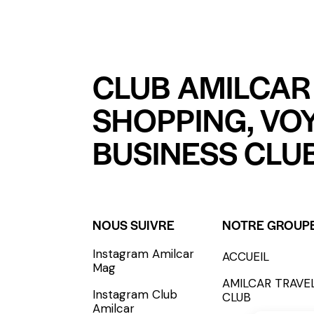
CLUB AMILCAR 
SHOPPING, VO
BUSINESS CLUB
NOUS SUIVRE
NOTRE GROUP
Instagram Amilcar
ACCUEIL
S'INCRIRE - SUBSCRIBE
Mag
AMILCAR TRAVE
Instagram Club
CLUB
Amilcar