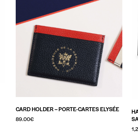
CARD HOLDER – PORTE-CARTES ELYSÉE
H
S
89.00
€
1,