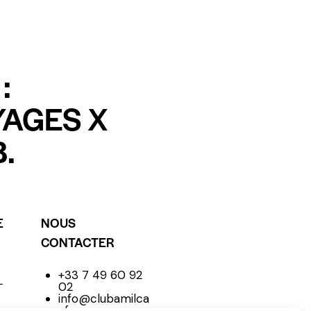
:
YAGES X
.
E
NOUS
CONTACTER
+33 7 49 60 92
L
02
info@clubamilca
r.fr