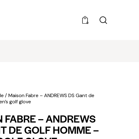
0
DÉCOUVRIR AMILCAR MAGAZINE GROUP - 35
MAGAZINES. ACHAT À L'UNITÉ OU ABONNEMEN
le
Maison Fabre – ANDREWS DS Gant de
n’s golf glove
 FABRE – ANDREWS
T DE GOLF HOMME –