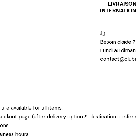
LIVRAISO
INTERNATIO
Besoin d'aide 
Lundi au diman
contact@cluba
re available for all items.
eckout page (after delivery option & destination confirm
ions.
siness hours.