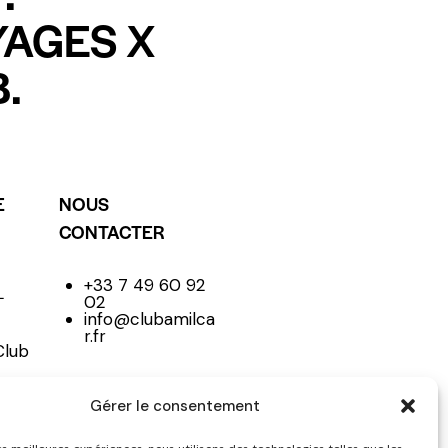
YAGES X
.
E
NOUS
CONTACTER
+33 7 49 60 92
L
02
info@clubamilca
r.fr
Club
Gérer le consentement
NE