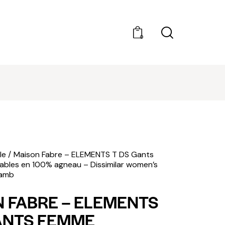
0
DÉCOUVRIR AMILCAR MAGAZINE GROUP - 35
MAGAZINES. ACHAT À L'UNITÉ OU ABONNEMEN
le
Maison Fabre – ELEMENTS T DS Gants
bles en 100% agneau – Dissimilar women’s
lamb
 FABRE – ELEMENTS
ANTS FEMME