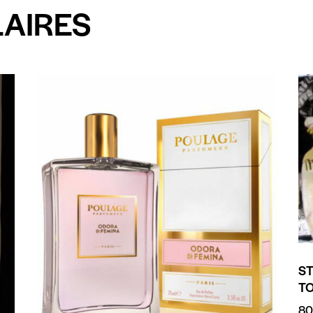
LAIRES
S
T
80