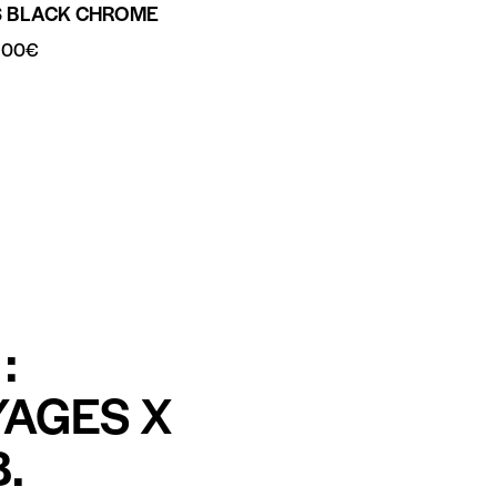
S BLACK CHROME
.00
€
:
YAGES X
.