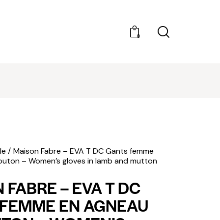
0
DÉCOUVRIR AMILCAR MAGAZINE GROUP - 35
MAGAZINES. ACHAT À L'UNITÉ OU ABONNEMEN
le
Maison Fabre – EVA T DC Gants femme
outon – Women’s gloves in lamb and mutton
 FABRE – EVA T DC
 FEMME EN AGNEAU