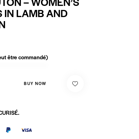
TON – WOMEN’S
 IN LAMB AND
N
peut être commandé)
BUY NOW
CURISÉ.