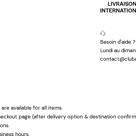
LIVRAISO
INTERNATIO
Besoin d'aide 
Lundi au diman
contact@cluba
re available for all items.
eckout page (after delivery option & destination confirm
ions.
siness hours.