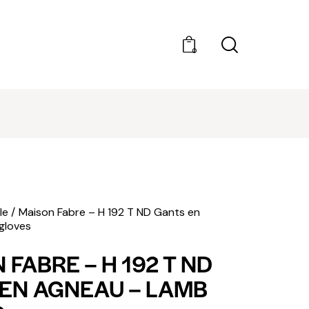
0
DÉCOUVRIR AMILCAR MAGAZINE GROUP - 35
MAGAZINES. ACHAT À L'UNITÉ OU ABONNEMEN
le
Maison Fabre – H 192 T ND Gants en
gloves
 FABRE – H 192 T ND
EN AGNEAU – LAMB